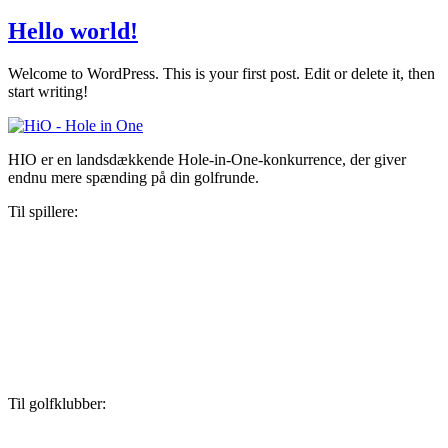
Hello world!
Welcome to WordPress. This is your first post. Edit or delete it, then
start writing!
HIO er en landsdækkende Hole-in-One-konkurrence, der giver
endnu mere spænding på din golfrunde.
Til spillere:
Konkurrencebetingelser
Har du vundet?
Omtale
Kontakt
hi@hio.io
+45 43734000
Sådan behandler vi dine personoplysninger
Til golfklubber:
Klubpræsentation
Kontakt