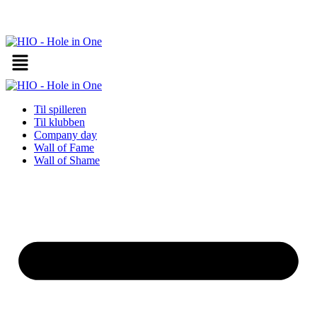
Videre
til
indhold
Til spilleren
Til klubben
Company day
Wall of Fame
Wall of Shame