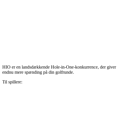
HIO er en landsdækkende Hole-in-One-konkurrence, der giver
endnu mere spænding på din golfrunde.
Til spillere:
Konkurrencebetingelser
Har du vundet?
Omtale
Kontakt
hi@hio.io
+45 43734000
Sådan behandler vi dine personoplysninger