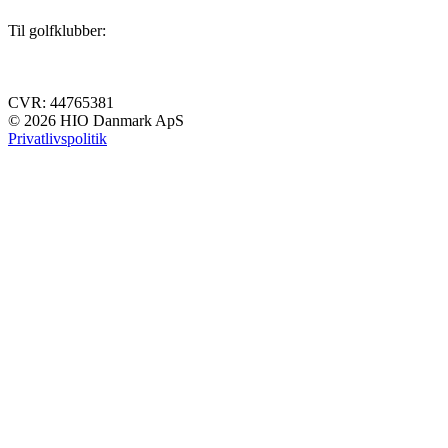
Til golfklubber:
Klubpræsentation
Kontakt
hi@hio.io
CVR: 44765381
© 2026 HIO Danmark ApS
Privatlivspolitik