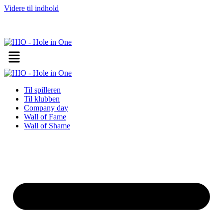
Videre til indhold
Til spilleren
Til klubben
Company day
Wall of Fame
Wall of Shame