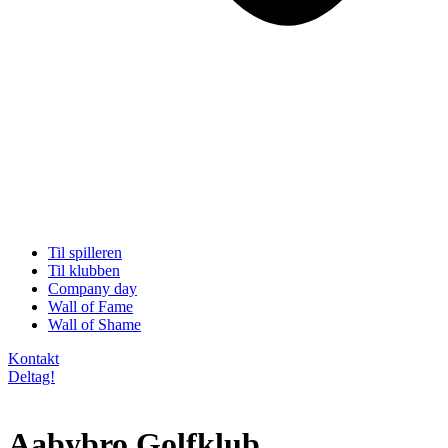
Til spilleren
Til klubben
Company day
Wall of Fame
Wall of Shame
Kontakt
Deltag!
Aabybro Golfklub