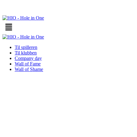
Videre
til
indhold
Til spilleren
Til klubben
Company day
Wall of Fame
Wall of Shame