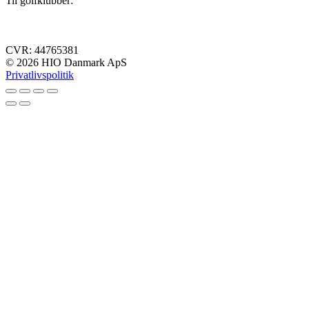
Til golfklubber:
Klubpræsentation
Kontakt
hi@hio.io
CVR: 44765381
© 2026 HIO Danmark ApS
Privatlivspolitik