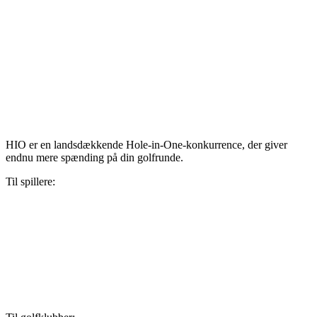
HIO er en landsdækkende Hole-in-One-konkurrence, der giver
endnu mere spænding på din golfrunde.
Til spillere:
Konkurrencebetingelser
Har du vundet?
Omtale
Kontakt
hi@hio.io
+45 43734000
Sådan behandler vi dine personoplysninger