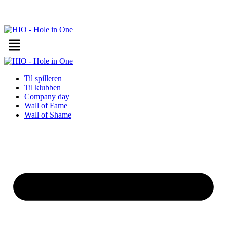
Videre
til
indhold
Til spilleren
Til klubben
Company day
Wall of Fame
Wall of Shame