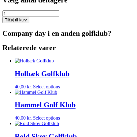
Vælg antal deltagere
Aars
Golfklub
Tilføj til kurv
antal
Company day i en anden golfklub?
Relaterede varer
Holbæk Golfklub
40,00
kr.
Select options
Hammel Golf Klub
40,00
kr.
Select options
Rold Skov Golfklub