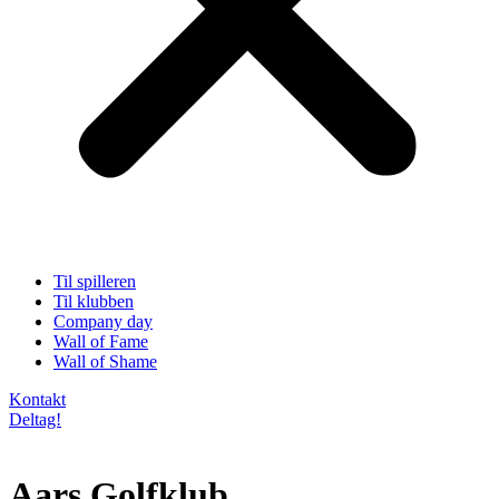
Til spilleren
Til klubben
Company day
Wall of Fame
Wall of Shame
Kontakt
Deltag!
Aars Golfklub