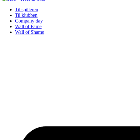
Til spilleren
Til klubben
Company day
Wall of Fame
Wall of Shame