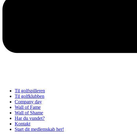
Til golfspilleren
Til golfklubben
Company day
Wall of Fame
Wall of Shame
Har du vundet?
Kontakt
Start dit medlemskab her!