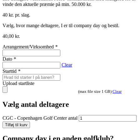
vinde den aktuelle præmie på min. 50.000 kr.
40 kr. pr. slag.
Vælg, hvor mange deltagere, I er til company day og bestil.
40,00
kr.
Arrangement/Virksomhed
*
Dato
*
Clear
Starttid
*
Upload startliste
(max file size 1 GB)
Clear
Vælg antal deltagere
CGC - Copenhagen Golf Center antal
Tilføj til kurv
Company day i en anden golfklub?