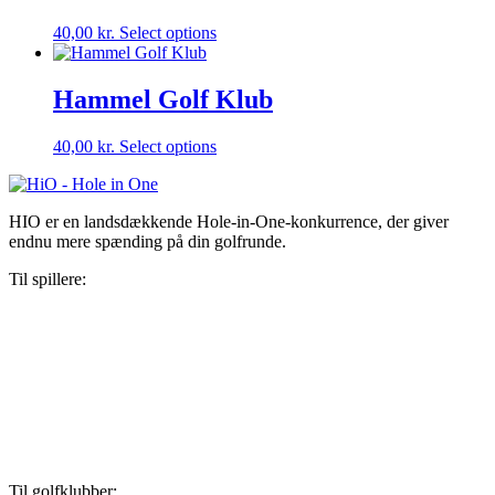
40,00
kr.
Select options
Hammel Golf Klub
40,00
kr.
Select options
HIO er en landsdækkende Hole-in-One-konkurrence, der giver
endnu mere spænding på din golfrunde.
Til spillere:
Konkurrencebetingelser
Har du vundet?
Omtale
Kontakt
hi@hio.io
+45 43734000
Sådan behandler vi dine personoplysninger
Til golfklubber: