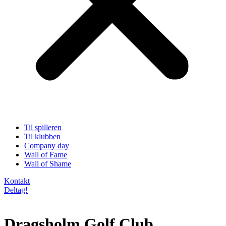
Til spilleren
Til klubben
Company day
Wall of Fame
Wall of Shame
Kontakt
Deltag!
Dragsholm Golf Club