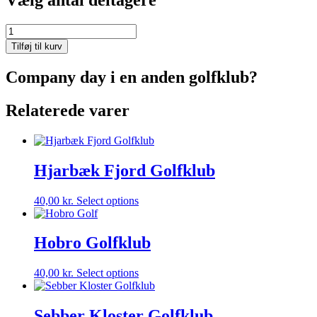
Vælg antal deltagere
Dragsholm
Golf
Tilføj til kurv
Club
antal
Company day i en anden golfklub?
Relaterede varer
Hjarbæk Fjord Golfklub
40,00
kr.
Select options
Hobro Golfklub
40,00
kr.
Select options
Sebber Kloster Golfklub