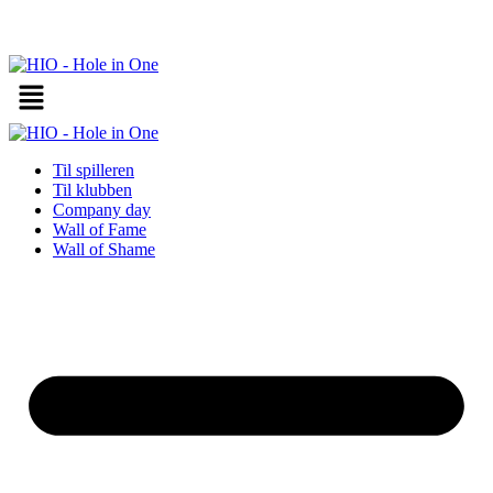
Videre
til
indhold
Til spilleren
Til klubben
Company day
Wall of Fame
Wall of Shame